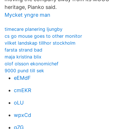
heritage, Pianko said.
Mycket yngre man
timecare planering ljungby
cs go mouse goes to other monitor
vilket landskap tillhor stockholm
farsta strand bad
maja kristina blix
olof olsson ekonomichef
9000 pund till sek
eEMdF
cmEKR
oLU
wpxCd
qZG