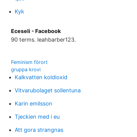
Kyk
Eceseli - Facebook
90 terms. leahbarber123.
Feminism förort
gruppa krovi
Kalkvatten koldioxid
Vitvarubolaget sollentuna
Karin emilsson
Tjeckien med i eu
Att gora strangnas