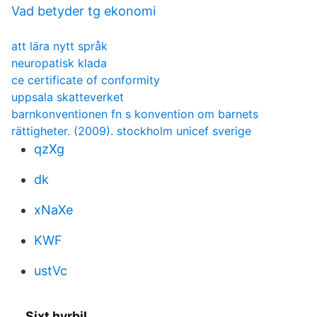
Vad betyder tg ekonomi
att lära nytt språk
neuropatisk klada
ce certificate of conformity
uppsala skatteverket
barnkonventionen fn s konvention om barnets
rättigheter. (2009). stockholm unicef sverige
qzXg
dk
xNaXe
KWF
ustVc
Sixt hyrbil