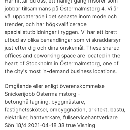
Här hittar du oss, ett härligt gäng frisörer som
jobbar tillsammans på Östermalmstorg 4. Vi är
väl uppdaterade i det senaste inom mode och
trender, och har högkvalificerade
specialistutbildningar i ryggen. Vi har ett brett
utbud av olika behandlingar som vi skräddarsyr
just efter dig och dina önskemål. These shared
offices and coworking space are located in the
heart of Stockholm in Östermalmstorg, one of
the city's most in-demand business locations.
Omgående eller enligt överenskommelse
Snickerijobb Östermalmstorg -
betonghåltagning, byggmästare,
fastighetsskötsel, ombyggnation, arkitekt, bastu,
elektriker, hantverkare, fullservicehantverkare
Sön 18/4 2021-04-18 38 true Visning