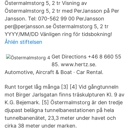
Östermalmstorg 5, 2 tr Visning av
Östermalmstorg 5, 2 tr med PerJansson på Per
Jansson. Tel: 070-562 99 00 PerJansson
per@perjansson.se Östermalmstorg 5, 2 tr
YYYY/MM/DD Vänligen ring för tidsbokning!
Åhlén stiftelsen
Get Directions +46 8 660 55
85. www.hertz.se.
Automotive, Aircraft & Boat · Car Rental.
Runt torget låg många [3] [4] Vid gångtunneln
mot Birger Jarlsgatan finns träskulpturen Kl. 9 av
K.G. Bejemark. [5] Östermalmstorg är den tredje
djupast belägna tunnelbanestationen på hela
tunnelbanenätet, 23,3 meter under havet och
cirka 38 meter under marken.